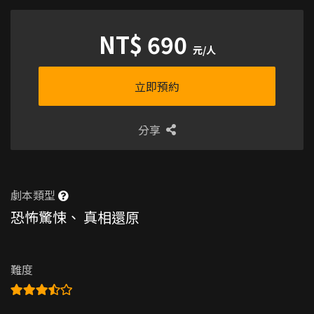
NT$ 690
元/人
立即預約
分享
劇本類型
恐怖驚悚
、
真相還原
難度