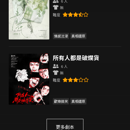
6 人
無
難度
情感沈浸
真相還原
所有人都是破爛貨
6 人
無
難度
歡樂搞笑
真相還原
更多劇本