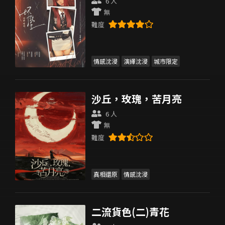
6 人
無
難度
情感沈浸
演繹沈浸
城市限定
沙丘，玫瑰，苦月亮
6 人
無
難度
真相還原
情感沈浸
二流貨色(二)青花