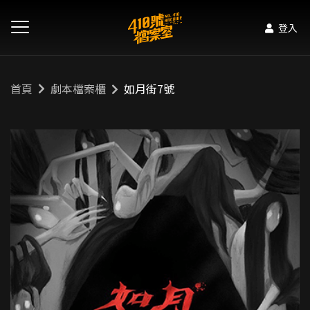
登入
首頁
劇本檔案櫃
如月街7號